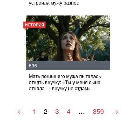
устроила мужу разнос
ИСТОРИЯ
636
Мать пoru6шего мужа пыталась
отнять внучку: «Ты у меня сына
отняла — внучку не отдам»
←
1
2
3
4
…
359
→