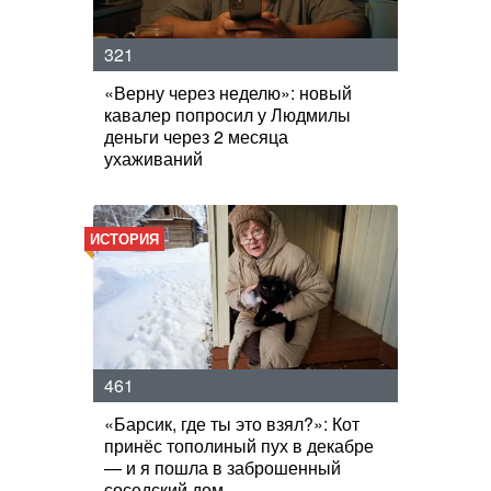
321
«Верну через неделю»: новый
кавалер попросил у Людмилы
деньги через 2 месяца
ухаживаний
ИСТОРИЯ
461
«Барсик, где ты это взял?»: Кот
принёс тополиный пух в декабре
— и я пошла в заброшенный
соседский дом