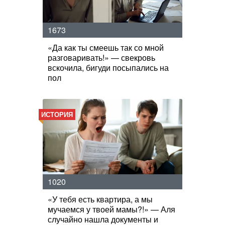
1673
«Да как ты смеешь так со мной
разговаривать!» — свекровь
вскочила, бигуди посыпались на
пол
ИСТОРИЯ
1020
«У тебя есть квартира, а мы
мучаемся у твоей мамы?!» — Аля
случайно нашла документы и