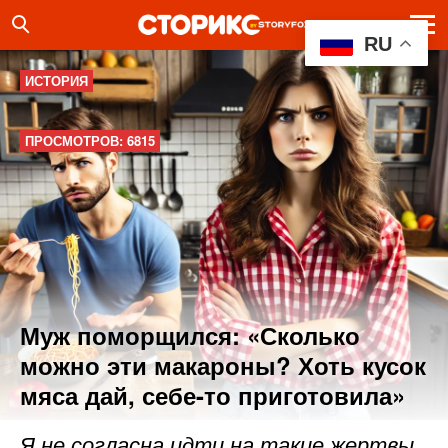
RU
ИСТОРИЯ
ПРОСМОТРОВ: 6815
Муж поморщился: «Сколько
можно эти макароны? Хоть кусок
мяса дай, себе-то приготовила»
Я не согласна идти на такие жертвы