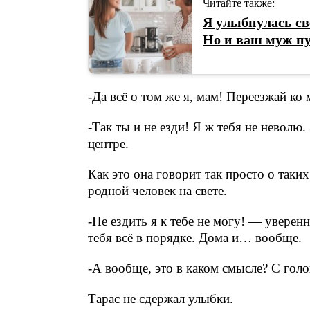
Читайте также:
Я улыбнулась св
Но и ваш муж пу
-Да всё о том же я, мам! Переезжай ко
-Так ты и не езди! Я ж тебя не неволю
центре.
Как это она говорит так просто о таки
родной человек на свете.
-Не ездить я к тебе не могу! — уверен
тебя всё в порядке. Дома и… вообще.
-А вообще, это в каком смысле? С гол
Тарас не сдержал улыбки.