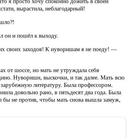
 что я просто хочу спокойно дожить в своей
кстати, вырастила, неблагодарный!
ашло?!
л он и пошёл к выходу.
тих своих заходов! К нуворишам я не поеду! —
ах от шоссе, но мать не утруждала себя
дино. Нувориши, выскочки, и так далее. Мать всю
а зарубежную литературу. Была профессором.
нила довольно рано, в пятьдесят два года. Была
л бы не против, чтобы мать снова вышла замуж,