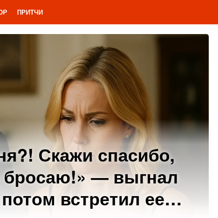
ОР
ПРИТЧИ
ня?! Скажи спасибо,
о бросаю!» — выгнал
а потом встретил ее…