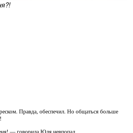
ня?!
реском. Правда, обеспечил. Но общаться больше
!
меня! — говорила Юля невпопад.