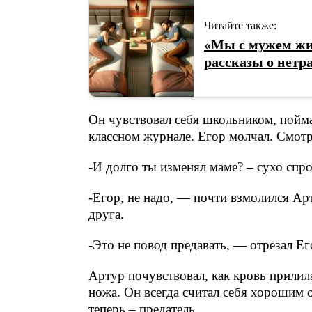
Читайте также:
«Мы с мужем жив
рассказы о нет
Он чувствовал себя школьником, пойм
классном журнале. Егор молчал. Смотр
-И долго ты изменял маме? – сухо спро
-Егор, не надо, — почти взмолился Ар
друга.
-Это не повод предавать, — отрезал Ег
Артур почувствовал, как кровь прилил
ножа. Он всегда считал себя хорошим 
теперь – предатель.