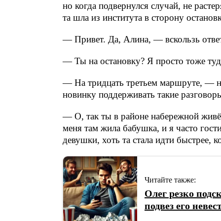
но когда подвернулся случай, не расте
та шла из института в сторону останов
— Привет. Да, Алина, — вскользь ответ
— Ты на остановку? Я просто тоже туд
— На тридцать третьем маршруте, — н
новинку поддерживать такие разговор
— О, так ты в районе набережной живё
меня там жила бабушка, и я часто гост
девушки, хоть та стала идти быстрее, ко
Читайте также:
Олег резко подск
подвез его невес