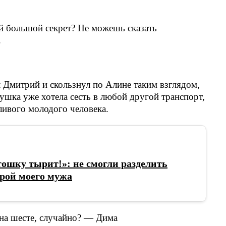
й большой секрет? Не можешь сказать
.
 Дмитрий и скользнул по Алине таким взглядом,
вушка уже хотела сесть в любой другой транспорт,
ливого молодого человека.
тошку тырит!»: не смогли разделить
трой моего мужа
на шесте, случайно? — Дима