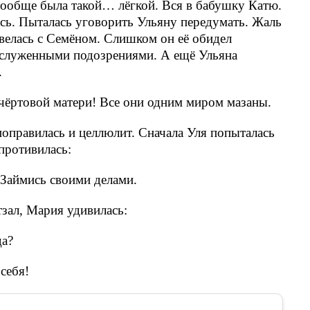
вообще была такой… лёгкой. Вся в бабушку Катю.
ась. Пыталась уговорить Ульяну передумать. Жаль
звелась с Семёном. Слишком он её обидел
аслуженными подозрениями. А ещё Ульяна
.
чёртовой матери! Все они одним миром мазаны.
поправилась и целлюлит. Сначала Уля попыталась
противилась:
 Займись своими делами.
тзал, Мария удивилась:
да?
себя!