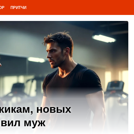
ОР
ПРИТЧИ
жикам, новых
явил муж