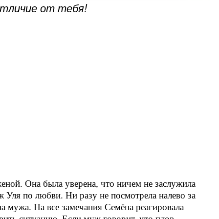
отличие от тебя!
ной. Она была уверена, что ничем не заслужила
ж Уля по любви. Ни разу не посмотрела налево за
ла мужа. На все замечания Семёна реагировала
авить ситуацию. Если муж говорит, что плов