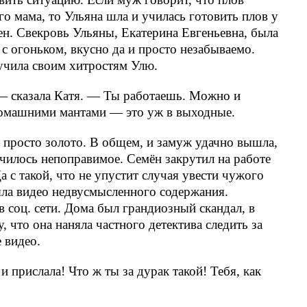
его мама, то Ульяна шла и училась готовить плов у
ен. Свекровь Ульяны, Екатерина Евгеньевна, была
 с огоньком, вкусно да и просто незабываемо.
учила своим хитростям Улю.
— сказала Катя. — Ты работаешь. Можно и
домашними мантами — это уж в выходные.
— просто золото. В общем, и замуж удачно вышла,
училось непоправимое. Семён закрутил на работе
 с такой, что не упустит случая увести чужого
яла видео недвусмысленного содержания.
в соц. сети. Дома был грандиозный скандал, в
 что она наняла частного детектива следить за
 видео.
и прислала! Что ж ты за дурак такой! Тебя, как