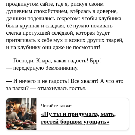
продвинутом сайте, где я, рискуя своим
душевным спокойствием, втёрлась в доверие,
дачники поделились секретом: чтобы клубника
была крупная и сладкая, её нужно поливать
слегка протухшей селёдкой, которая будет
притягивать к себе мух и всяких других тварей,
и на клубнику они даже не посмотрят!
— Господи, Клара, какая гадость! Брр!
— передёрнуло Земляникину.
— И ничего и не гадость! Все хвалят! А что это
за палки? — отмахнулась гостья.
Читайте также:
«Ну ты и придумала, мать,
гостей борщом угощать»