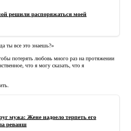
мой решили распоряжаться моей
да ты все это знаешь?»
тобы потерять любовь много раз на протяжении
ственное, что я могу сказать, что я
ить.
г мужа: Жене надоело терпеть его
ла реванш