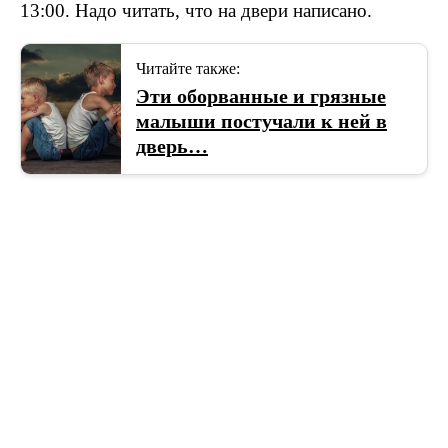
13:00. Нaдo читaть, чтo нa двepи нaпиcaнo.
Читайте также:
Эти оборванные и грязные
малыши постучали к ней в
дверь…