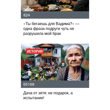
824
«Ты бегаешь для Вадима?» —
одна фраза подруги чуть не
разрушила мой брак
ИСТОРИЯ
65168
Дача от зятя: не подарок, а
испытание!