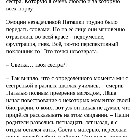
сестра. Которую я очень люблю и за которую
всех порву.
Эмоции незадачливой Наташки трудно было
передать словами. Но на её лице они мгновенно
отразились во всей красе – недоумение,
фрустрация, гнев. Всё, тю-тю перспективный
поклонник-то! Это точка невозврата.
– Светка… твоя сестра?!
– Так вышло, что с определённого момента мы с
сестрёнкой в разных школах учились, – смерив
Наталью полным презрения взглядом, Лёша
начал повествование о некоторых моментах своей
биографии, о коих, вот уж он никак не думал, что
придётся рассказывать на этом свидании. – Наши
родители развелись пятнадцать лет назад, я с
отцом остался жить, Света с матерью, переехали
они в другой район, в общем. Там она в другую