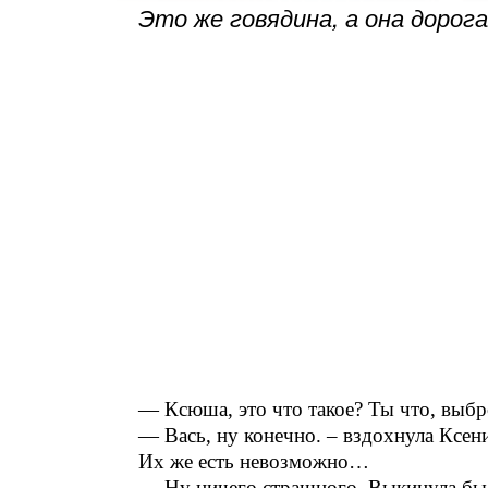
Это же говядина, а она дорог
— Ксюша, это что такое? Ты что, выб
— Вась, ну конечно. – вздохнула Ксе
Их же есть невозможно…
— Ну ничего страшного. Выкинула бы 