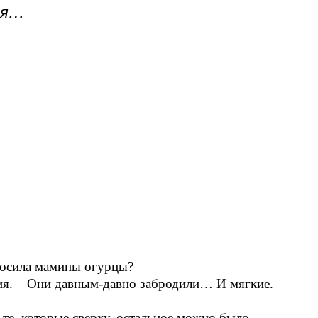
ая…
росила мамины огурцы?
ния. – Они давным-давно забродили… И мягкие.
те, которые сверху, остальное можно было