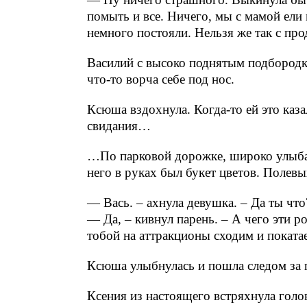
помыть и все. Ничего, мы с мамой ели
немного постояли. Нельзя же так с про
Василий с высоко поднятым подбород
что-то ворча себе под нос.
Ксюша вздохнула. Когда-то ей это каз
свидания…
…По парковой дорожке, широко улыбая
него в руках был букет цветов. Полев
— Вась. – ахнула девушка. – Да ты что
— Да, – кивнул парень. – А чего эти р
тобой на аттракционы сходим и поката
Ксюша улыбнулась и пошла следом за
Ксения из настоящего встряхнула голо