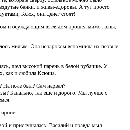
 вздутые банки, и живы-здоровы. А тут просто
дуктами, Ксюх, они денег стоят!
ком и осуждающим взглядом прошел мимо жены,
алось милым. Она ненароком вспомнила их первые
сь, шел высокий парень в белой рубашке. У
ых, как и любила Ксюша.
? На поле был? Сам нарвал?
озы? Банально, так ещё и дорого. Мы лучше с
емся.
 парнем…
вой и прислушалась: Василий и правда мыл