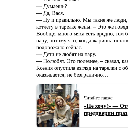
— Думаешь?
— Да, Вася.
— Ну и правильно. Мы такие же люди, к
котлету в тарелке жены. – Это же говя
Вообще, много мяса есть вредно, тем б
пару, потому что, когда жаришь, остат
подорожало сейчас.
— Дети не любят на пару.
— Полюбят. Это полезнее, – сказал, как
Ксения опустила взгляд на тарелки с о
оказывается, не безгранично…
Читайте также:
«Не хочу!» — О
преддверии праз