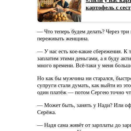
картофель с сес
— Что теперь будем делать? Через три 
переживать женщина.
— У нас есть кое-какие сбережения. К 
заплатим этими деньгами, а я буду акт
много времени. Всё-таки у меня больш
Но как бы мужчина ни старался, быстро
супруги стали думать, как выйти из э
один платёж — потом Сергею точно чт
— Может быть, занять у Нади? Или оф
Серёжа.
— Надя сама живёт от зарплаты до зар