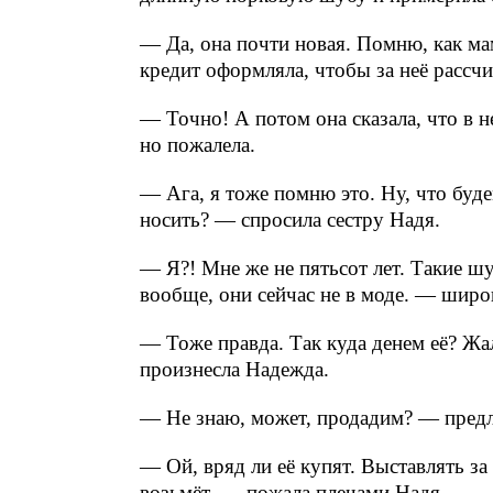
— Да, она почти новая. Помню, как мам
кредит оформляла, чтобы за неё рассч
— Точно! А потом она сказала, что в н
но пожалела.
— Ага, я тоже помню это. Ну, что буде
носить? — спросила сестру Надя.
— Я?! Мне же не пятьсот лет. Такие шу
вообще, они сейчас не в моде. — шир
— Тоже правда. Так куда денем её? Жа
произнесла Надежда.
— Не знаю, может, продадим? — пред
— Ой, вряд ли её купят. Выставлять за 
возьмёт, — пожала плечами Надя.