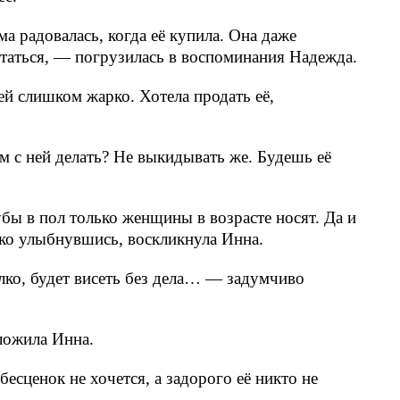
а радовалась, когда её купила. Она даже
итаться, — погрузилась в воспоминания Надежда.
ей слишком жарко. Хотела продать её,
м с ней делать? Не выкидывать же. Будешь её
бы в пол только женщины в возрасте носят. Да и
око улыбнувшись, воскликнула Инна.
лко, будет висеть без дела… — задумчиво
ложила Инна.
бесценок не хочется, а задорого её никто не