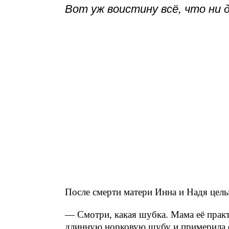
Вот уж воистину всё, что ни 
После смерти матери Инна и Надя целы
— Смотри, какая шубка. Мама её прак
длинную норковую шубу и примерила 