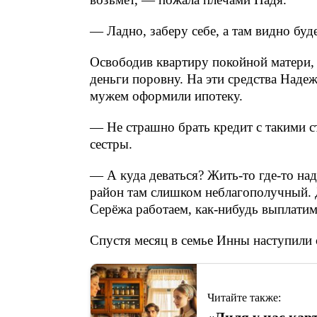
— Ладно, заберу себе, а там видно буд
Освободив квартиру покойной матери,
деньги поровну. На эти средства Наде
мужем оформили ипотеку.
— Не страшно брать кредит с такими 
сестры.
— А куда деваться? Жить-то где-то на
район там слишком неблагополучный. Д
Серёжа работаем, как-нибудь выплатим
Спустя месяц в семье Инны наступили
Читайте также:
«Лиля у нас кар