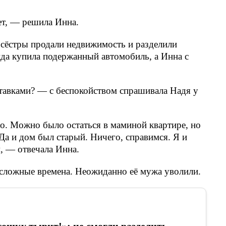
ет, — решила Инна.
 сёстры продали недвижимость и разделили
жда купила подержанный автомобиль, а Инна с
ставками? — с беспокойством спрашивала Надя у
до. Можно было остаться в маминой квартире, но
а и дом был старый. Ничего, справимся. Я и
, — отвечала Инна.
 сложные времена. Неожиданно её мужа уволили.
тошку тырит!»: не смогли разделить