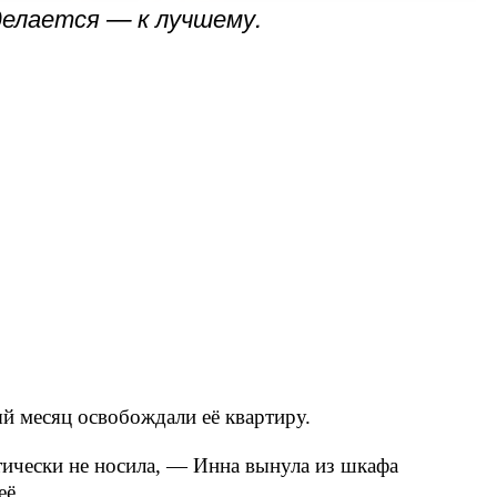
делается — к лучшему.
й месяц освобождали её квартиру.
тически не носила, — Инна вынула из шкафа
её.